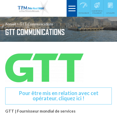
GUICHET INFOS
TEST ÉLIGIBILITÉ
ET ELIGIBILITÉ
ACTUALITÉS
Accueil
GTT Communications
GTT COMMUNICATIONS
Pour être mis en relation avec cet
opérateur, cliquez ici !
GTT | Fournisseur mondial de services