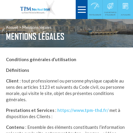
GUICHET INFOS
TEST ÉLIGIBILITÉ
ET ELIGIBILITÉ
ACTUALITÉS
Accueil
Mentions légales
MENTIONS LÉGALES
Conditions générales d’utilisation
Définitions
Client
: tout professionnel ou personne physique capable au
sens des articles 1123 et suivants du Code civil, ou personne
morale, qui visite le site, objet des présentes conditions
générales.
Prestations et Services
:
https://www.tpm-thd.fr/
met à
disposition des Clients :
Contenu
: Ensemble des éléments constituants l’information