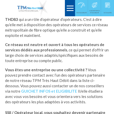
GUICHET INFOS
Le réseau
TPM Très Haut Débit
est exploité par la
TEST ÉLIGIBILITÉ
ET ELIGIBILITÉ
société
ACTUALITÉS
THD83
qui a un rôle d’opérateur d’opérateurs. C’est à dire
qu’elle met à disposition des opérateurs de services ce réseau
métropolitain de fibre optique qu’elle a construit et qu’elle
exploite et maintient.
Ce réseau est neutre et ouvert à tous les opérateurs de
services dédiés aux professionnels
, ce qui permet d’offrir un
large choix de services adaptés/spécifiques aux besoins de
toute entreprise ou compte public.
Vous êtes une entreprise ou une collectivité ?
Vous
pouvez prendre contact avec l’un des opérateurs partenaire
de notre réseau TPM Très Haut Débit dans la liste ci-
dessous. Vous pouvez aussi contacter un de nos conseillers
via notre
GUICHET INFOS et ELIGIBILITE
Il/elle étudiera
avec vous vos besoins et vous orientera vers les solutions
des opérateurs les plus adaptées à vos activités.
SSII / Opérateur local, vous souhaitez devenir partenaire