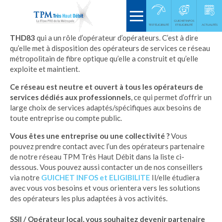
GUICHET INFOS
Le réseau
TPM Très Haut Débit
est exploité par la
TEST ÉLIGIBILITÉ
ET ELIGIBILITÉ
société
ACTUALITÉS
THD83
qui a un rôle d’opérateur d’opérateurs. C’est à dire
qu’elle met à disposition des opérateurs de services ce réseau
métropolitain de fibre optique qu’elle a construit et qu’elle
exploite et maintient.
Ce réseau est neutre et ouvert à tous les opérateurs de
services dédiés aux professionnels
, ce qui permet d’offrir un
large choix de services adaptés/spécifiques aux besoins de
toute entreprise ou compte public.
Vous êtes une entreprise ou une collectivité ?
Vous
pouvez prendre contact avec l’un des opérateurs partenaire
de notre réseau TPM Très Haut Débit dans la liste ci-
dessous. Vous pouvez aussi contacter un de nos conseillers
via notre
GUICHET INFOS et ELIGIBILITE
Il/elle étudiera
avec vous vos besoins et vous orientera vers les solutions
des opérateurs les plus adaptées à vos activités.
SSII / Opérateur local, vous souhaitez devenir partenaire